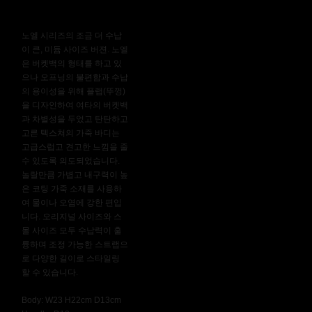
238,000원
노엘 시리즈의 조금 더 수납
이 큰, 미듐 사이즈 버젼. 노엘
은 버켓백의 형태를 하고 있
으나 오프닝의 불편함과 수납
의 용이성을 위해 플랩(뚜껑)
을 디자인하여 여타의 버켓백
과 차별성을 두었고 탄탄하고
고른 텍스쳐의 가죽 바디는
고급스럽고 견고한 느낌을 줄
수 있도록 의도되었습니다.
놀랄만큼 가볍고 내구력이 높
은 코팅 가죽 소재를 사용하
여 물이나 오염에 강한 편입
니다. 오리지널 사이즈와 스
몰 사이즈 모두 수납력이 훌
륭하며 조정 가능한 스트랩으
로 다양한 길이로 스타일링
할 수 있습니다.
Body: W23 H22cm D13cm